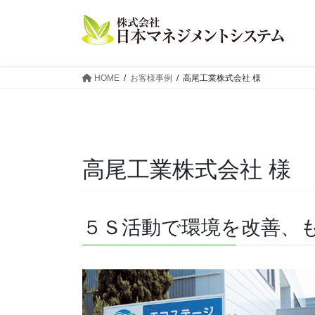
コ
ナ
ン
ビ
テ
ゲ
ン
ー
ツ
シ
HOME
お客様事例
高尾工業株式会社 様
へ
ョ
ス
ン
キ
に
ッ
移
プ
動
高尾工業株式会社 様
５Ｓ活動で環境を改善、