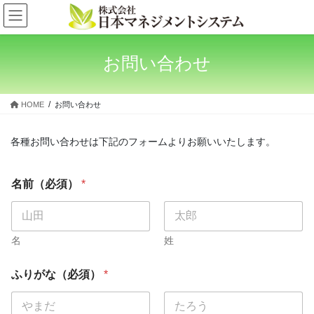
コ
ナ
ン
ビ
テ
ゲ
ン
ー
お問い合わせ
ツ
シ
へ
ョ
ス
ン
HOME
お問い合わせ
キ
に
ッ
移
プ
動
各種お問い合わせは下記のフォームよりお願いいたします。
名前（必須）
*
名
姓
ふりがな（必須）
*